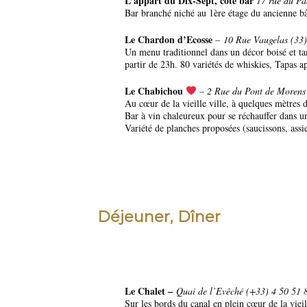
L’appart du Dix-Sept, côté bar
17 rue du Pa
Bar branché niché au 1ère étage du ancienne bât
Le Chardon d’Ecosse
–
10 Rue Vaugelas (33
Un menu traditionnel dans un décor boisé et ta
partir de 23h. 80 variétés de whiskies, Tapas ap
Le Chabichou
– 2 Rue du Pont de Moren
Au cœur de la vieille ville, à quelques mètres
Bar à vin chaleureux pour se réchauffer dans 
Variété de planches proposées (saucissons, assi
Déjeuner, Dîner
Le Chalet –
Quai de l’Evêché (+33) 4 50 51 
Sur les bords du canal en plein cœur de la vieil