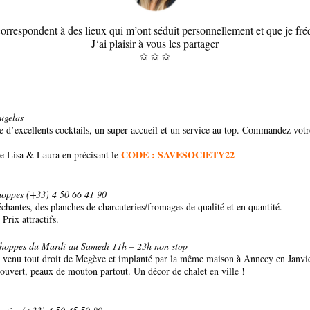
correspondent à des lieux qui m’ont séduit personnellement et que je fré
J
‘ai plaisir à vous les partager
✩ ✩ ✩
ugelas
’excellents cocktails, un super accueil et un service au top. Commandez votre 
CODE :
SAVESOCIETY22
de Lisa & Laura en précisant le
hoppes (+33) 4 50 66 41 90
échantes, des planches de charcuteries/fromages de qualité et en quantité.
Prix attractifs.
choppes du Mardi au Samedi 11h – 23h non stop
ept venu tout droit de Megève et implanté par la même maison à Annecy en Janv
couvert, peaux de mouton partout. Un décor de chalet en ville !