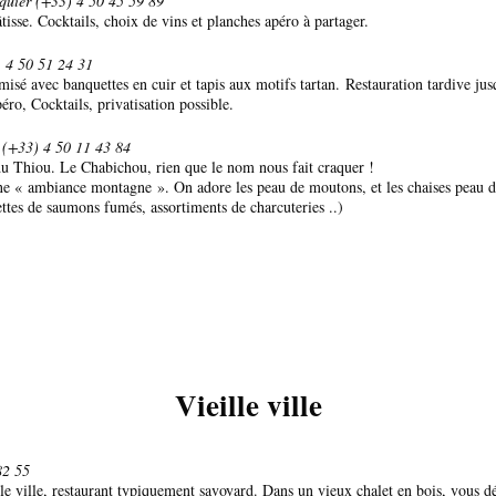
quier (+33) 4 50 45 59 89
isse. Cocktails, choix de vins et planches apéro à partager.
)
4 50 51 24 31
misé avec banquettes en cuir et tapis aux motifs tartan. Restauration tardive ju
éro, Cocktails, privatisation possible.
s (+33)
4 50 11 43 84
 du Thiou. Le Chabichou, rien que le nom nous fait craquer !
une « ambiance montagne ». On adore les peau de moutons, et les chaises peau 
ettes de saumons fumés, assortiments de charcuteries ..)
Vieille ville
82 55
le ville, restaurant typiquement savoyard. Dans un vieux chalet en bois, vous dég