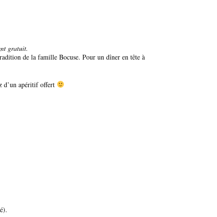
t gratuit.
radition de la famille Bocuse. Pour un dîner en tête à
z d’un apéritif offert
té).