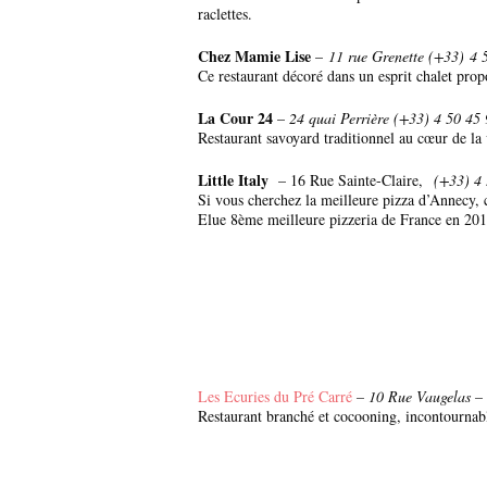
raclettes.
Chez Mamie Lise
–
11 rue Grenette (+33)
4 
Ce restaurant décoré dans un esprit chalet prop
La Cour 24
–
24 quai Perrière (+33)
4 50 45
Restaurant savoyard traditionnel au cœur de la 
Little Italy
– 16 Rue Sainte-Claire,
(+33)
4 
Si vous cherchez la meilleure pizza d’Annecy, c’
Elue 8ème meilleure pizzeria de France en 2016.
Les Ecuries du Pré Carré
–
10 Rue Vaugelas –
Restaurant branché et cocooning, incontournabl