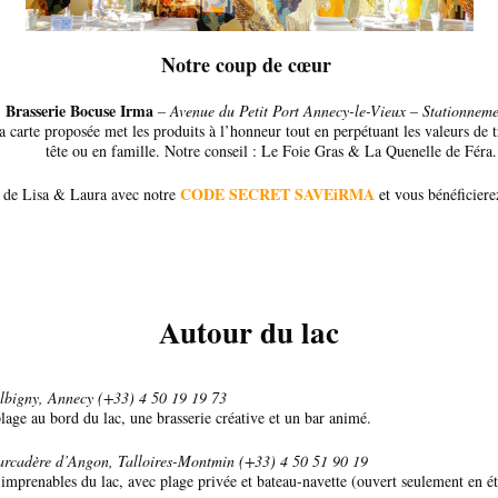
Notre coup de cœur
Brasserie Bocuse Irma
– Avenue du Petit Port Annecy-le-Vieux – Stationnemen
carte proposée met les produits à l’honneur tout en perpétuant les valeurs de t
tête ou en famille. Notre conseil : Le Foie Gras & La Quenelle de Féra.
CODE SECRET SAVEiRMA
t de Lisa & Laura avec notre
et v
ous bénéficiere
Autour du lac
lbigny, Annecy (+33) 4 50 19 19 73
age au bord du lac, une brasserie créative et un bar animé.
rcadère d’Angon, Talloires-Montmin (+33)
4 50 51 90 1
9
s imprenables du lac, avec plage privée et bateau-navette (ouvert seulement en é