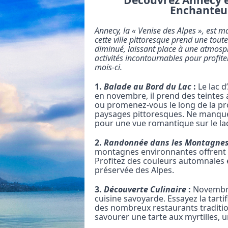
Découvrez Annecy 
Enchanteur
Annecy, la « Venise des Alpes », est 
cette ville pittoresque prend une tout
diminué, laissant place à une atmosph
activités incontournables pour profit
mois-ci.
1.
Balade au Bord du Lac
:
Le lac d
en novembre, il prend des teintes
ou promenez-vous le long de la 
paysages pittoresques. Ne manque
pour une vue romantique sur le la
2.
Randonnée dans les Montagne
montagnes environnantes offrent 
Profitez des couleurs automnales et
préservée des Alpes.
3.
Découverte Culinaire
:
Novembre
cuisine savoyarde. Essayez la tartif
des nombreux restaurants traditionn
savourer une tarte aux myrtilles, un