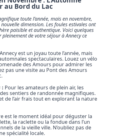
en Novembre : L’Automne
 au Bord du Lac
magnifique toute l’année, mais en novembre,
e nouvelle dimension. Les foules estivales ont
ère paisible et authentique. Voici quelques
er pleinement de votre séjour à Annecy ce
’Annecy est un joyau toute l’année, mais
 automnales spectaculaires. Louez un vélo
promenade des Amours pour admirer les
z pas une visite au Pont des Amours
c.
s
:
Pour les amateurs de plein air, les
des sentiers de randonnée magnifiques.
 de l’air frais tout en explorant la nature
 est le moment idéal pour déguster la
lette, la raclette ou la fondue dans l’un
els de la vieille ville. N’oubliez pas de
e spécialité locale.