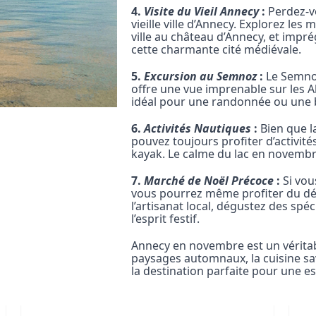
4.
Visite du Vieil Annecy
:
Perdez-vo
vieille ville d’Annecy. Explorez les
ville au château d’Annecy, et imp
cette charmante cité médiévale.
5.
Excursion au Semnoz
:
Le Semnoz
offre une vue imprenable sur les Al
idéal pour une randonnée ou une 
6.
Activités Nautiques
:
Bien que l
pouvez toujours profiter d’activité
kayak. Le calme du lac en novembre
7.
Marché de Noël Précoce
:
Si vou
vous pourrez même profiter du d
l’artisanat local, dégustez des spé
l’esprit festif.
Annecy en novembre est un vérita
paysages automnaux, la cuisine sa
la destination parfaite pour une 