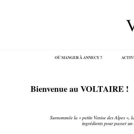
V
OÙ MANGER À ANNECY ?
ACTIV
Bienvenue au VOLTAIRE !
Surnommée la « petite Venise des Alpes », la
ingrédients pour passer un 