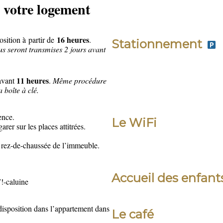
e votre logement
16 heures
osition à
partir de
.
Stationnement
ous seront transmises 2 jours avant
11 heures
 avant
.
Même procédure
 boîte à clé.
dence.
Le WiFi
rer sur les places attitrées.
u rez-de-chaussée de l’immeuble.
Accueil des enfan
!-caluine
 disposition dans l’appartement dans
Le café