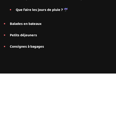
Que faire les jours de pluie ?
Balades en bateaux
Petits déjeuners
Consignes à bagages
Conseils et services personnalisés proposés par Save My Bed
pour nos hébergements Airbnb à Annecy, Annecy Le-Le-Vieux