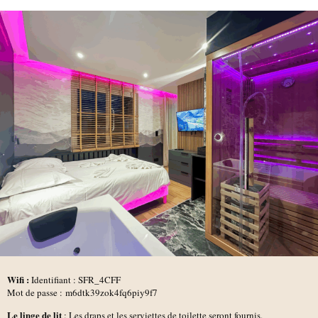
Wifi :
Identifiant :
SFR_4CFF
Mot de passe : m6dtk39zok4fq6piy9f7
Le linge de lit
: Les draps et les serviettes de toilette seront fournis.