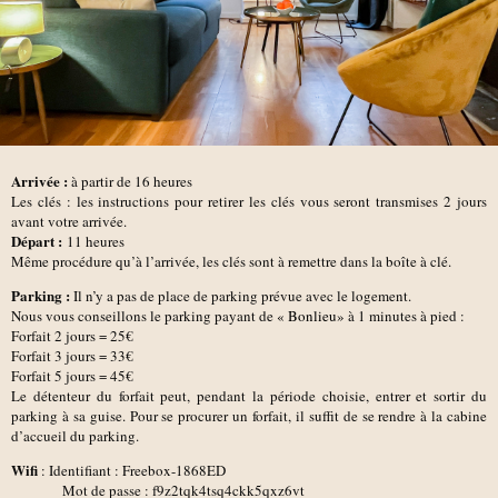
Arrivée :
à partir de 16 heures
Les clés : les instructions pour retirer les clés vous seront transmises 2 jours
avant votre arrivée.
D
épart :
11 heures
Même procédure qu’à l’arrivée, les clés sont à remettre dans la boîte à clé.
Parking :
Il n’y a pas de place de parking prévue avec le logement.
Nous vous conseillons le parking payant de
« Bonlieu»
à 1 minutes à pied :
Forfait 2 jours = 25€
Forfait 3 jours = 33€
Forfait 5 jours = 45€
Le détenteur du forfait peut, pendant la période choisie, entrer et sortir du
parking à sa guise. Pour se procurer un forfait, il suffit de se rendre à la cabine
d’accueil du parking.
Wifi
: Identifiant : Freebox-1868ED
Mot de passe : f9z2tqk4tsq4ckk5qxz6vt