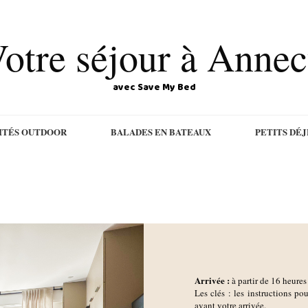
otre séjour à Anne
avec Save My Bed
ITÉS OUTDOOR
BALADES EN BATEAUX
PETITS DÉ
Arrivée :
à partir de 16 heures
Les clés : les instructions pou
avant votre arrivée.