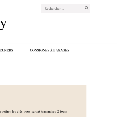
cy
JEUNERS
CONSIGNES À BAGAGES
r retirer les clés vous seront transmises 2 jours