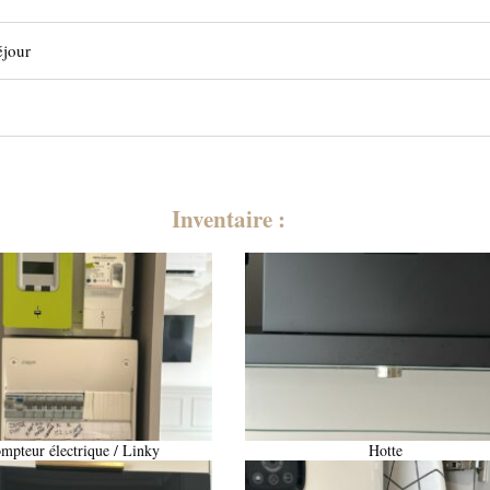
éjour
Inventaire :
mpteur électrique / Linky
Hotte