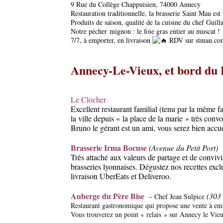
9 Rue du Collège Chappuisien, 74000 Annecy
Restauration traditionnelle, la brasserie Saint Mau est 
Produits de saison, qualité de la cuisine du chef Gui
Notre pécher mignon : le foie gras entier au muscat !
7/7, à emporter, en livraison
RDV sur
stmau.co
Annecy-Le-Vieux, et bord du 
Le Clocher
Excellent restaurant familial (tenu par la même f
la ville depuis « la place de la marie » très convo
Bruno le gérant est un ami, vous serez bien accue
Brasserie Irma Bocuse
(Avenue du Petit Port)
Très attaché aux valeurs de partage et de convivi
brasseries lyonnaises. Dégustez nos recettes exc
livraison UberEats et Deliveroo.
Auberge du Père Bise
(303
– Chef Jean Sulpice
Restaurant gastronomique qui propose une vente à emp
Vous trouverez un point « relais » sur Annecy le Vi