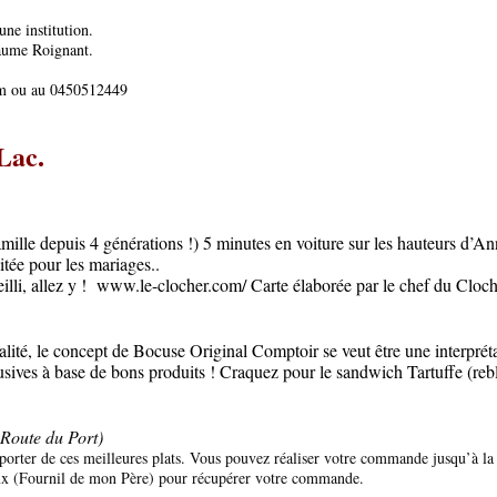
une institution.
llaume Roignant.
m
ou au 0450512449
Lac.
amille depuis 4 générations !) 5 minutes en voiture sur les hauteurs d’A
itée pour les mariages..
illi, allez y !
www.le-clocher.com/
Carte élaborée par le chef du Cloch
alité, le concept de Bocuse Original Comptoir se veut être une interprét
lusives à base de bons produits ! Craquez pour le sandwich Tartuffe (reb
 Route du Port)
orter de ces meilleures plats. Vous pouvez réaliser votre commande jusqu’à la 
eux (Fournil de mon Père) pour récupérer votre commande.