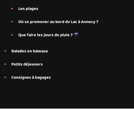
Les plages
Où se promener au bord du Lac à Annecy ?
Que faire les jours de pluie ?
Balades en bateaux
Petits déjeuners
Consignes à bagages
Conseils et services personnalisés proposés par Save My Bed
pour nos hébergements Airbnb à Annecy, Annecy Le-Le-Vieux