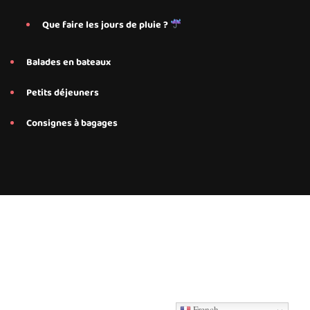
Que faire les jours de pluie ?
Balades en bateaux
Petits déjeuners
Consignes à bagages
Conseils et services personnalisés proposés par Save My Bed
pour nos hébergements Airbnb à Annecy, Annecy Le-Le-Vieux
French