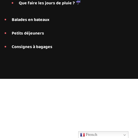
Que faire les jours de pluie ?
Balades en bateaux
Petits déjeuners
Consignes à bagages
Conseils et services personnalisés proposés par Save My Bed
pour nos hébergements Airbnb à Annecy, Annecy Le-Le-Vieux
French