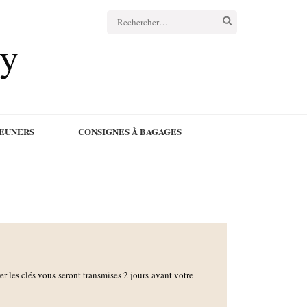
cy
JEUNERS
CONSIGNES À BAGAGES
rer les clés vous seront transmises 2 jours avant votre