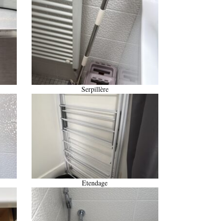
Serpillère
Etendage