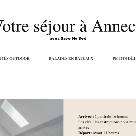
otre séjour à Anne
avec Save My Bed
ITÉS OUTDOOR
BALADES EN BATEAUX
PETITS DÉ
Arrivée :
à partir de 16 heures
Les clés : les instructions pour reti
arrivée.
D
épart :
avant 11 heures