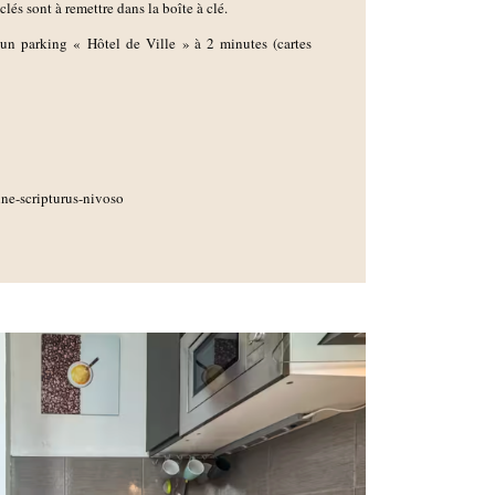
lés sont à remettre dans la boîte à clé.
un parking « Hôtel de Ville » à 2 minutes (cartes
-scripturus-nivoso