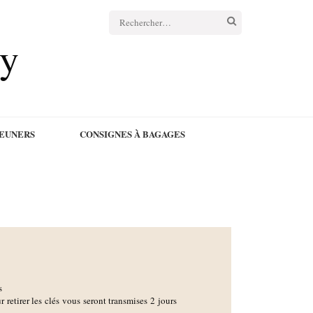
cy
JEUNERS
CONSIGNES À BAGAGES
s
r retirer les clés vous seront transmises 2 jours