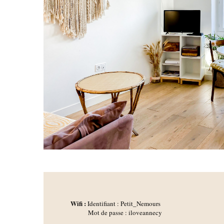
Wifi :
Identifiant : Petit_Nemours
Mot de passe : iloveannecy