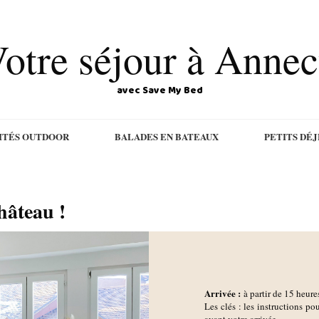
otre séjour à Anne
avec Save My Bed
ITÉS OUTDOOR
BALADES EN BATEAUX
PETITS DÉ
âteau !
Arrivée :
à partir de 15 heure
Les clés : les instructions pou
avant votre arrivée.