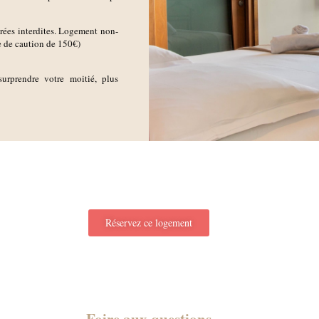
irées interdites. Logement non-
e de caution de 150€)
urprendre votre moitié, plus
Réservez ce logement
Foire aux questions