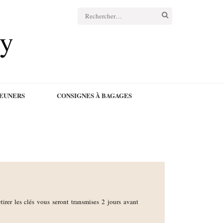
cy
JEUNERS
CONSIGNES À BAGAGES
etirer les clés vous seront transmises 2 jours avant