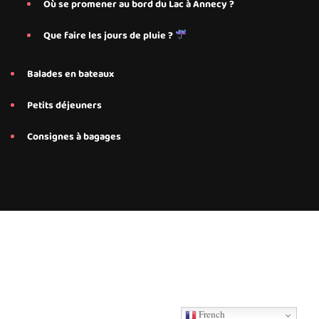
Où se promener au bord du Lac à Annecy ?
Que faire les jours de pluie ?
Balades en bateaux
Petits déjeuners
Consignes à bagages
Conseils et services personnalisés proposés par Save My Bed
pour nos hébergements Airbnb à Annecy, Annecy Le-Le-Vieux
French