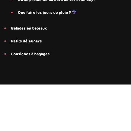
Que faire les jours de pluie ?
Balades en bateaux
Petits déjeuners
Consignes à bagages
Conseils et services personnalisés proposés par Save My Bed
pour nos hébergements Airbnb à Annecy, Annecy Le-Le-Vieux