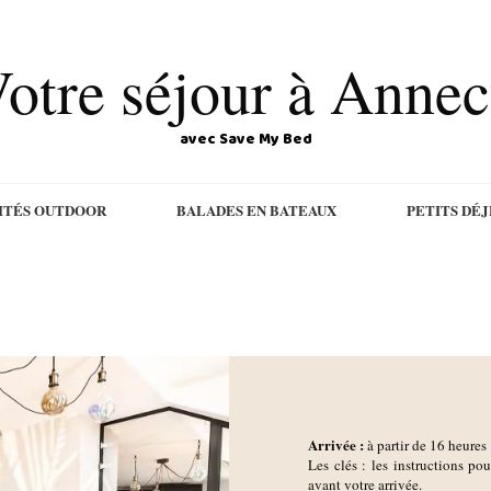
otre séjour à Anne
avec Save My Bed
ITÉS OUTDOOR
BALADES EN BATEAUX
PETITS DÉ
Arrivée :
à partir de 16 heures
Les clés : les instructions pou
avant votre arrivée.