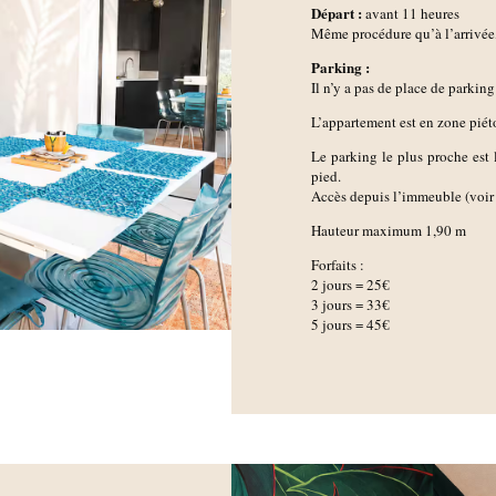
D
épart :
avant 11 heures
Même procédure qu’à l’arrivée, l
Parking :
Il n’y a pas de place de parkin
L’appartement est en zone piét
Le parking le plus proche est 
pied.
Accès depuis l’immeuble (voir 
Hauteur maximum 1,90 m
Forfaits :
2 jours = 25€
3 jours = 33€
5 jours = 45€