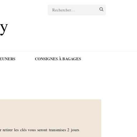
cy
JEUNERS
CONSIGNES À BAGAGES
r retirer les clés vous seront transmises 2 jours