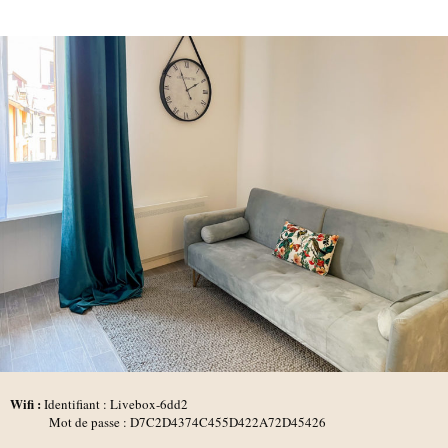
Wifi :
Identifiant : Livebox-6dd2
Mot de passe : D7C2D4374C455D422A72D45426