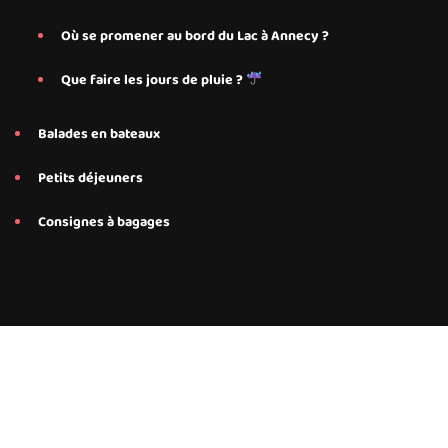
Où se promener au bord du Lac à Annecy ?
Que faire les jours de pluie ?
Balades en bateaux
Petits déjeuners
Consignes à bagages
Conseils et services personnalisés proposés par Save My Bed
pour nos hébergements Airbnb à Annecy, Annecy Le-Le-Vieux