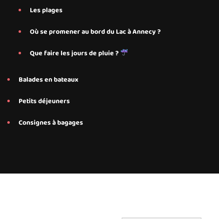
Les plages
Où se promener au bord du Lac à Annecy ?
Que faire les jours de pluie ?
Balades en bateaux
Petits déjeuners
Consignes à bagages
Conseils et services personnalisés proposés par Save My Bed
pour nos hébergements Airbnb à Annecy, Annecy Le-Le-Vieux