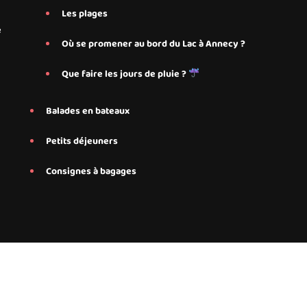
Les plages
e
Où se promener au bord du Lac à Annecy ?
Que faire les jours de pluie ?
Balades en bateaux
Petits déjeuners
Consignes à bagages
onnalisés proposés par Save My Bed pour nos hébergements Airbnb à 