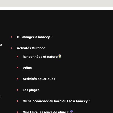
Où manger à Annecy ?
ux
Activités Outdoor
Randonnées et nature
Vélos
Activités aquatiques
Les plages
e
Où se promener au bord du Lac à Annecy ?
Que faire les jours de pluie ?