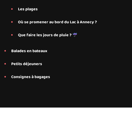
Les plages
Où se promener au bord du Lac à Annecy ?
Que faire les jours de pluie ?
Balades en bateaux
Petits déjeuners
Consignes à bagages
Conseils et services personnalisés proposés par Save My Bed
pour nos hébergements Airbnb à Annecy, Annecy Le-Le-Vieux