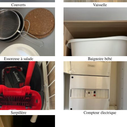
Couverts
Vaisselle
Essoreuse à salade
Baignoire bébé
Serpillère
Compteur électrique