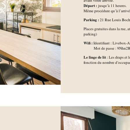
avant votre arrivée.
D
épart :
jusqu’à 11 heures.
Même procédure qu’à l’arrivée,
Parking :
21 Rue Louis Boc
Places gratuites dans la rue, 
parking)
Wifi :
Identifiant : Livebox-
Mot de passe : 9Nhn2R
Le linge de lit
: Les draps et l
fonction du nombre d’occupant