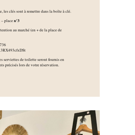
 les clés sont à remettre dans la boîte à clé.
n°3
h
– place
attention au marché (en + de la place de
A736
3RX493cfxDSt
es serviettes de toilette seront fournis en
s précisés lors de votre réservation.