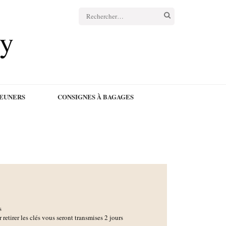
cy
JEUNERS
CONSIGNES À BAGAGES
s
r retirer les clés vous seront transmises 2 jours