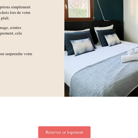
 prions simplement
échets lors de votre
 plaît.
nage, soirées
quement, cela
our surprendre votre
Réservez ce logement