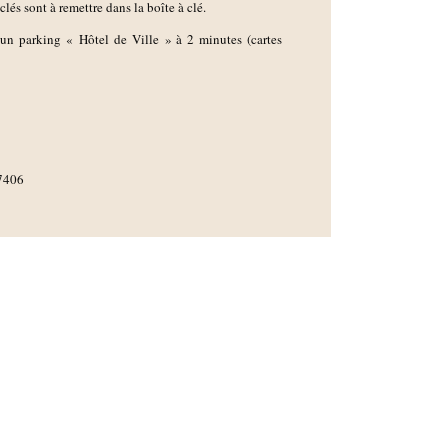
lés sont à remettre dans la boîte à clé.
un parking « Hôtel de Ville » à 2 minutes (cartes
7406