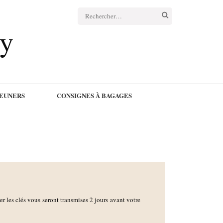
cy
JEUNERS
CONSIGNES À BAGAGES
rer les clés vous seront transmises 2 jours avant votre