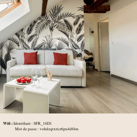
Wifi :
Identifiant : SFR_16D1
Mot de passe : vohdzqtxricr6pu4df4m