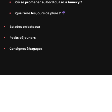
Où se promener au bord du Lac à Annecy ?
Que faire les jours de pluie ?
Balades en bateaux
Petits déjeuners
Consignes à bagages
Conseils et services personnalisés proposés par Save My Bed
pour nos hébergements Airbnb à Annecy, Annecy Le-Le-Vieux