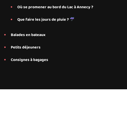
Où se promener au bord du Lac à Annecy ?
Que faire les jours de pluie ?
Balades en bateaux
Petits déjeuners
Consignes à bagages
Conseils et services personnalisés proposés par Save My Bed
pour nos hébergements Airbnb à Annecy, Annecy Le-Le-Vieux