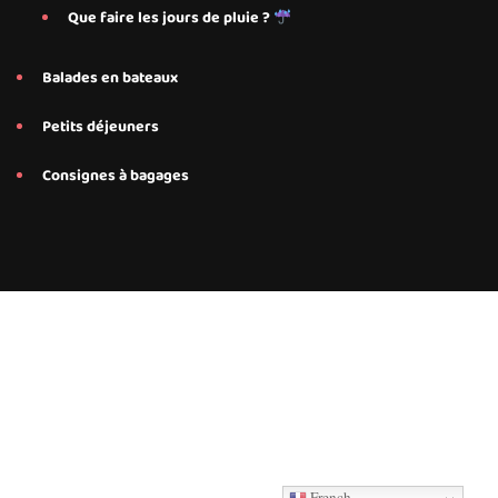
Que faire les jours de pluie ?
Balades en bateaux
Petits déjeuners
Consignes à bagages
Conseils et services personnalisés proposés par Save My Bed
pour nos hébergements Airbnb à Annecy, Annecy Le-Le-Vieux
French