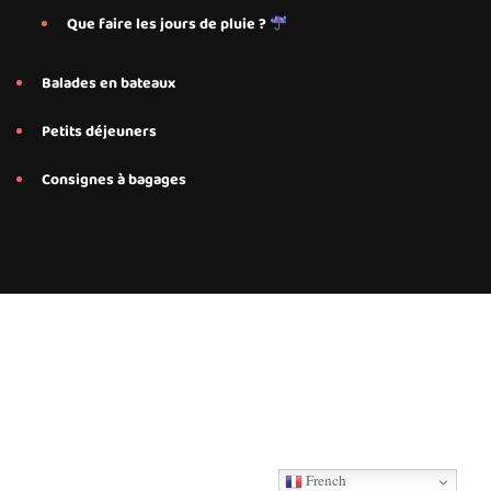
Que faire les jours de pluie ?
Balades en bateaux
Petits déjeuners
Consignes à bagages
Conseils et services personnalisés proposés par Save My Bed
pour nos hébergements Airbnb à Annecy, Annecy Le-Le-Vieux
French