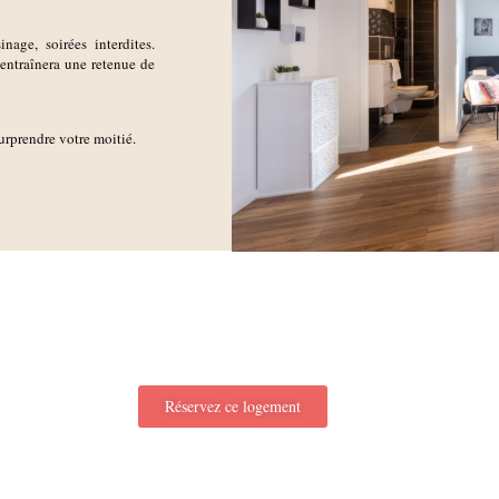
age, soirées interdites.
ntraînera une retenue de
urprendre votre moitié.
Réservez ce logement