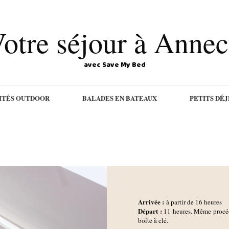
otre séjour à Anne
avec Save My Bed
ITÉS OUTDOOR
BALADES EN BATEAUX
PETITS DÉ
Arrivée :
à partir de 16 heures
D
épart :
11 heures.
Même procédu
boîte à clé.