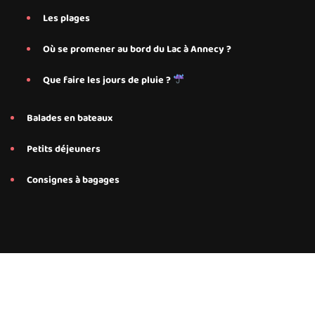
Les plages
Où se promener au bord du Lac à Annecy ?
Que faire les jours de pluie ?
Balades en bateaux
Petits déjeuners
Consignes à bagages
Conseils et services personnalisés proposés par Save My Bed
pour nos hébergements Airbnb à Annecy, Annecy Le-Le-Vieux