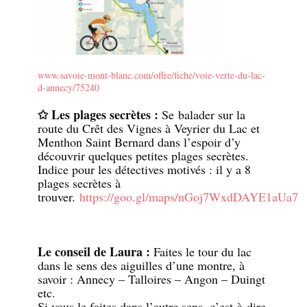
www.savoie-mont-blanc.com/offre/fiche/voie-verte-du-lac-
d-annecy/75240
✩ Les plages secrètes :
Se balader sur la
route du Crêt des Vignes à Veyrier du Lac et
Menthon Saint Bernard dans l’espoir d’y
découvrir quelques petites plages secrètes.
Indice pour les détectives motivés : il y a 8
plages secrètes à
trouver.
https://goo.gl/maps/nGoj7WxdDAYE1aUa7
Le conseil de Laura :
Faites le tour du lac
dans le sens des aiguilles d’une montre, à
savoir : Annecy – Talloires – Angon – Duingt
etc.
Si vous le faites dans l’autre sens, c’est-à-dire